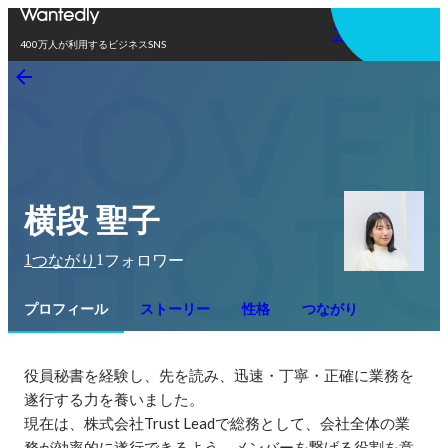
アプリを使う
400万人が利用するビジネスSNS
横段 聖子
1
1
つながり
フォロワー
プロフィール
ストーリー
性格
つながり
役員秘書を経験し、先を読み、迅速・丁寧・正確に業務を
遂行する力を養いました。

現在は、株式会社Trust Leadで総務として、会社全体の業
務が効率的に遂行できるよう、メンバーを繋げる役割を意