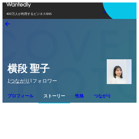
アプリを使う
400万人が利用するビジネスSNS
横段 聖子
1
1
つながり
フォロワー
プロフィール
ストーリー
性格
つながり