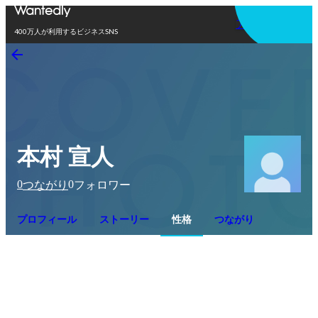
アプリを使う
400万人が利用するビジネスSNS
本村 宣人
0
0
つながり
フォロワー
プロフィール
ストーリー
性格
つながり