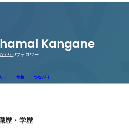
Shamal Kangane
0
ながり
フォロワー
リー
性格
つながり
職歴・学歴