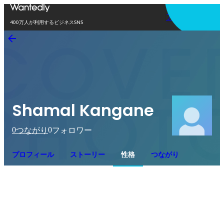
アプリを使う
400万人が利用するビジネスSNS
Shamal Kangane
0
0
つながり
フォロワー
プロフィール
ストーリー
性格
つながり