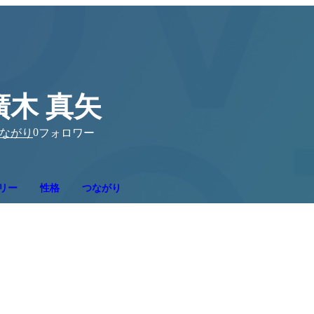
廣木 真矢
0
ながり
フォロワー
リー
性格
つながり