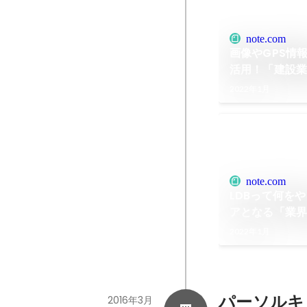
note.com
画像やGPS情
活用！「建設
少しだけご紹
2022年1月
ドデータバンク｜
note.com
LDBって何を
アとなる「業
テム」につい
2022年1月
【公式】株式
note
パーソルキ
2016年3月