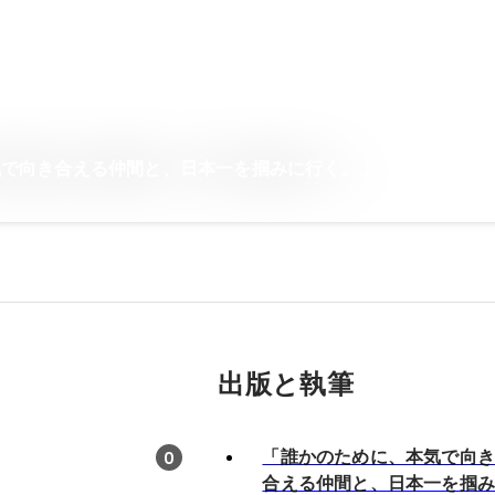
気で向き合える仲間と、日本一を掴みに行く。」
出版と執筆
「誰かのために、本気で向
0
合える仲間と、日本一を掴