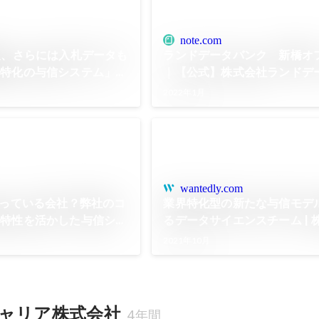
note.com
報、さらには入札データも
ランドデータバンク 新橋オ
業特化の与信システム」を
｜【公式】株式会社ランドデ
介｜【公式】株式会社ラン
｜note
2022年1月
note
wantedly.com
やっている会社？弊社のコ
業界特化型の新たな与信モデ
界特性を活かした与信シス
るデータサイエンスチーム | 
て簡単にご紹介します！｜
ンドデータバンク
2021年10月
会社ランドデータバンク｜
ャリア株式会社
4年間