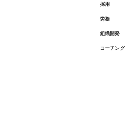
採用
労務
組織開発
コーチング