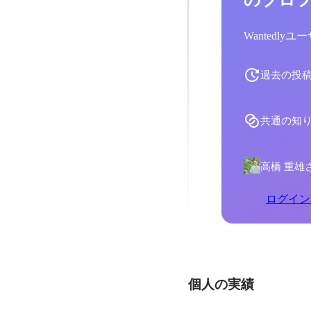
Wantedl
過去の投
共通の知
高橋 重雄
ログイン
個人の実績