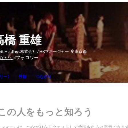
高橋 重雄
ezit Holdings株式会社 / HRマネージャー
東京都
8
ながり
フォロワー
ー 1
性格
つながり
この人をもっと知ろう
ロフィールは、つながりをリクエストして承認されると表示できま