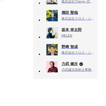
株式会社Things, 代表取締役CEO
満田 聖哉
株式会社クロス・シップ, HR事業部 療育福祉部門 メンバー
坂本 幸太郎
MELEN
野﨑 智成
株式会社クロス・シップ, 代表取締役
力武 健次
力武健次技術士事務所, 所長