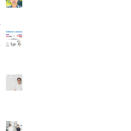
入
特
だ
社
オ
会
界
し