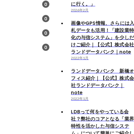
に行く。」
0
2026年2月
0
画像やGPS情報、さらには
札データも活用！「建設業
0
化の与信システム」を少し
けご紹介｜【公式】株式会
0
ランドデータバンク｜note
2022年1月
ランドデータバンク 新橋
フィス紹介｜【公式】株式
社ランドデータバンク｜
note
2022年1月
LDBって何をやっている会
社？弊社のコアとなる「業
特性を活かした与信システ
ム」について簡単にご紹介