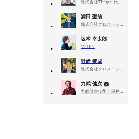
株式会社Things, 代表取締役CEO
満田 聖哉
株式会社クロス・シップ, HR事業部 療育福祉部門 メンバー
坂本 幸太郎
MELEN
野﨑 智成
株式会社クロス・シップ, 代表取締役
力武 健次
力武健次技術士事務所, 所長