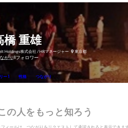
高橋 重雄
ezit Holdings株式会社 / HRマネージャー
東京都
8
ながり
フォロワー
ー 1
性格
つながり
この人をもっと知ろう
ロフィールは、つながりをリクエストして承認されると表示できま