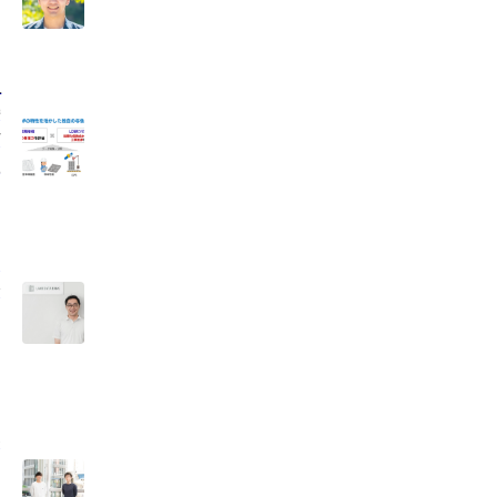
入
特
だ
社
オ
会
界
し