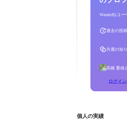
Wantedl
過去の投
共通の知
高橋 重雄
ログイン
個人の実績