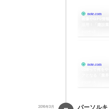
note.com
画像やGPS情
活用！「建設
少しだけご紹
2022年1月
ドデータバンク｜
note.com
LDBって何を
アとなる「業
テム」につい
2022年1月
【公式】株式
note
パーソルキ
2016年3月