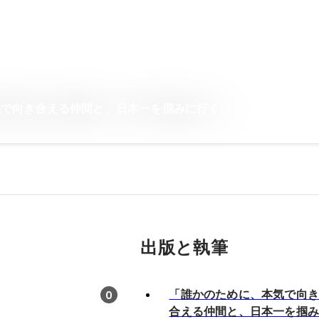
気で向き合える仲間と、日本一を掴みに行く。」
出版と執筆
「誰かのために、本気で向
0
合える仲間と、日本一を掴