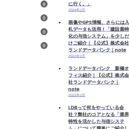
に行く。」
0
2026年2月
0
画像やGPS情報、さらには
札データも活用！「建設業
0
化の与信システム」を少し
けご紹介｜【公式】株式会
0
ランドデータバンク｜note
2022年1月
ランドデータバンク 新橋
フィス紹介｜【公式】株式
社ランドデータバンク｜
note
2022年1月
LDBって何をやっている会
社？弊社のコアとなる「業
特性を活かした与信システ
ム」について簡単にご紹介