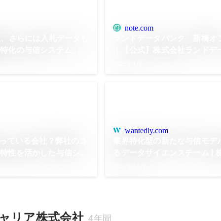
note.com
報、さらには入札データも
ランドデータバンク 新橋オ
業特化の与信システム」を
｜【公式】株式会社ランドデ
介｜【公式】株式会社ラン
｜note
2022年1月
note
wantedly.com
やっている会社？弊社のコ
業界特化型の新たな与信モデ
界特性を活かした与信シス
るデータサイエンスチーム | 
て簡単にご紹介します！｜
ンドデータバンク
2021年10月
会社ランドデータバンク｜
ャリア株式会社
4年間