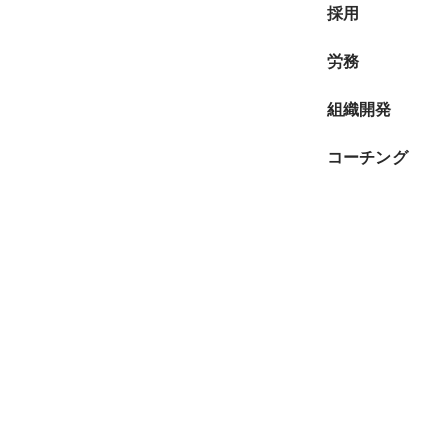
採用
労務
組織開発
コーチング