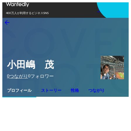
アプリを使う
400万人が利用するビジネスSNS
小田嶋 茂
0
0
つながり
フォロワー
プロフィール
ストーリー
性格
つながり