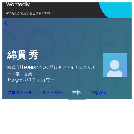
アプリを使う
400万人が利用するビジネスSNS
綿貫 秀
株式会社FUNDINNO / 発行者ファイナンスサポ
ート部 営業
1
0
つながり
フォロワー
プロフィール
ストーリー
性格
つながり