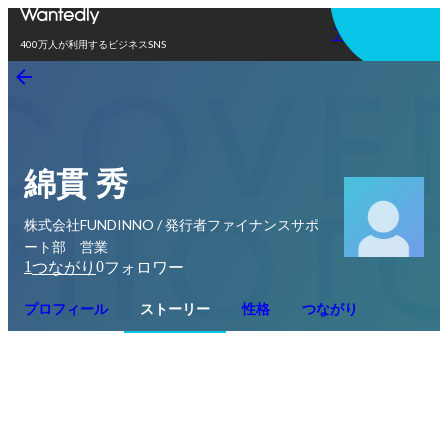
アプリを使う
400万人が利用するビジネスSNS
綿貫 秀
株式会社FUNDINNO / 発行者ファイナンスサポ
ート部 営業
1
0
つながり
フォロワー
プロフィール
ストーリー
性格
つながり