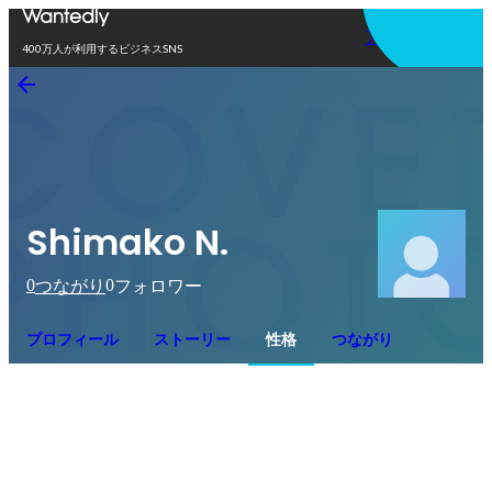
アプリを使う
400万人が利用するビジネスSNS
Shimako N.
0
0
つながり
フォロワー
プロフィール
ストーリー
性格
つながり