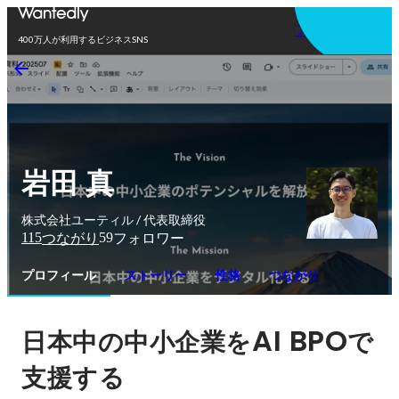
アプリを使う
400万人が利用するビジネスSNS
岩田 真
株式会社ユーティル / 代表取締役
115
59
つながり
フォロワー
プロフィール
ストーリー
性格
つながり
AI BPO
日本中の中小企業を
で
支援する