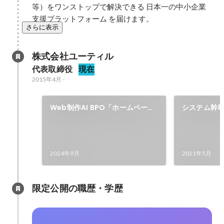
等）をワンストップで解決できる 日本一の中小企業
支援プラットフォーム を届けます。
さらに表示
株式会社ユーティル
代表取締役
現在
2015年4月
-
Web制作AI BPO「ホームページ
システム幹
できるくん」を開始
2024年9月
2021年5月
限定公開の職歴・学歴