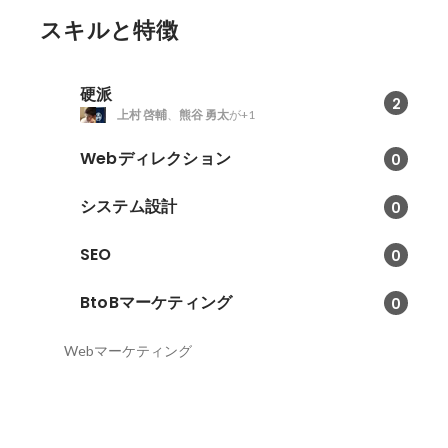
スキルと特徴
硬派
2
上村 啓輔
、
熊谷 勇太
が+1
Webディレクション
0
システム設計
0
SEO
0
BtoBマーケティング
0
Webマーケティング