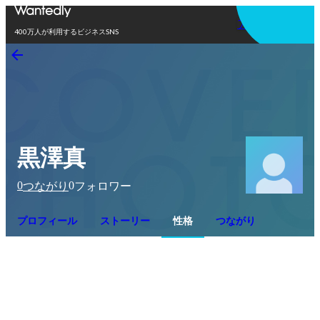
アプリを使う
400万人が利用するビジネスSNS
黒澤真
0
0
つながり
フォロワー
プロフィール
ストーリー
性格
つながり