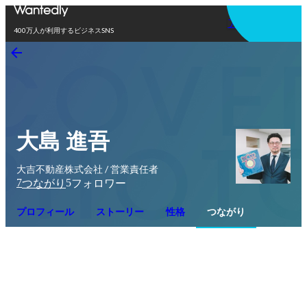
アプリを使う
400万人が利用するビジネスSNS
大島 進吾
大吉不動産株式会社 / 営業責任者
7
5
つながり
フォロワー
プロフィール
ストーリー
性格
つながり