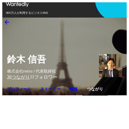
アプリを使う
400万人が利用するビジネスSNS
鈴木 信吾
株式会社retro / 代表取締役
36
11
つながり
フォロワー
プロフィール
ストーリー
性格
つながり