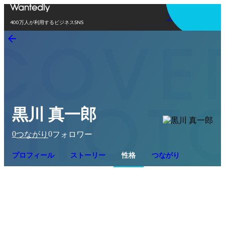
アプリを使う
400万人が利用するビジネスSNS
黒川 真一郎
0
0
つながり
フォロワー
プロフィール
ストーリー
性格
つながり