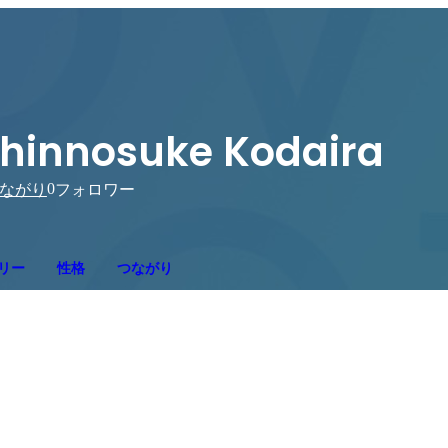
hinnosuke Kodaira
0
ながり
フォロワー
リー
性格
つながり