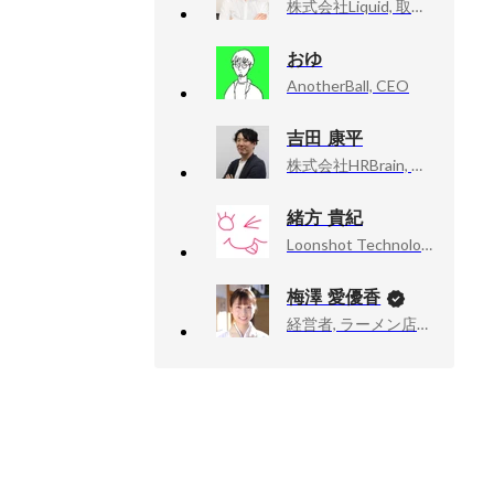
株式会社Liquid, 取締役 CTO
おゆ
AnotherBall, CEO
吉田 康平
株式会社HRBrain, カスタマーサクセス
緒方 貴紀
Loonshot Technologies, ACCELStars, Inc.
梅澤 愛優香
経営者, ラーメン店店主