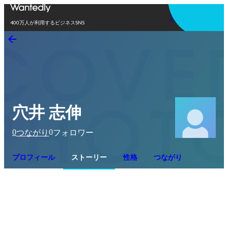
アプリを使う
400万人が利用するビジネスSNS
穴井 志伸
0
0
つながり
フォロワー
プロフィール
ストーリー
性格
つながり