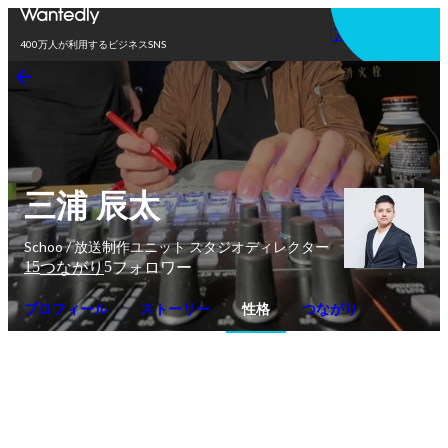
アプリを使う
400万人が利用するビジネスSNS
三浦 辰太
Schoo / 放送制作ユニット スタジオディレクター
15
5
つながり
フォロワー
プロフィール
ストーリー
性格
つながり