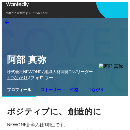
アプリを使う
400万人が利用するビジネスSNS
阿部 真弥
株式会社NEWONE / 組織人材開発Div./リーダー
1
2
つながり
フォロワー
プロフィール
ストーリー
性格
つながり
、
ポジティブに
創造的に
NEWONE新卒入社1期生です。
