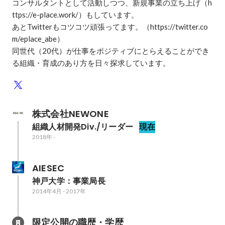
コンサルタントとして活動しつつ、新規事業の立ち上げ（h
ttps://e-place.work/）もしています。

あとTwitterもコツコツ頑張ってます。（https://twitter.co
m/eplace_abe）

同世代（20代）が仕事をポジティブにとらえることができ
る組織・育成のあり方を日々探求しています。
株式会社NEWONE
組織人材開発Div./リーダー
現在
2018年
-
AIESEC
神戸大学：事業局長
2014年4月
-
2017年
限定公開の職歴・学歴