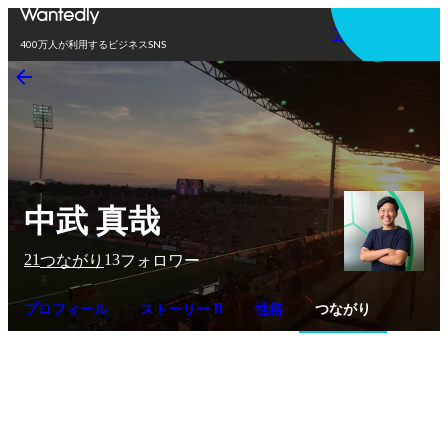
アプリを使う
400万人が利用するビジネスSNS
中武 真哉
21
13
つながり
フォロワー
プロフィール
ストーリー 11
性格
つながり