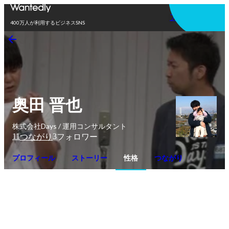
アプリを使う
400万人が利用するビジネスSNS
奥田 晋也
株式会社Days / 運用コンサルタント
11
3
つながり
フォロワー
プロフィール
ストーリー
性格
つながり