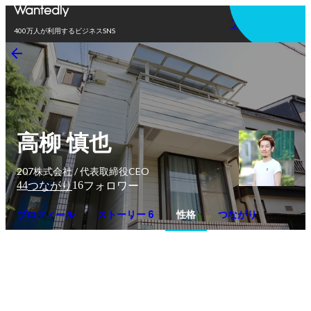
アプリを使う
400万人が利用するビジネスSNS
高柳 慎也
207株式会社 / 代表取締役CEO
44
16
つながり
フォロワー
プロフィール
ストーリー 6
性格
つながり