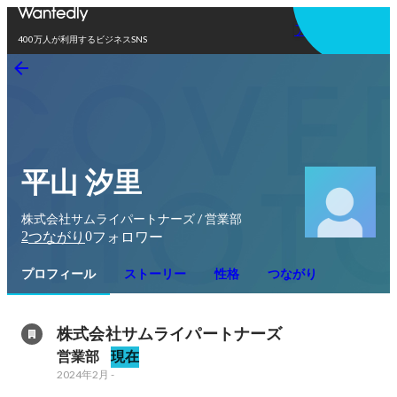
アプリを使う
400万人が利用するビジネスSNS
平山 汐里
株式会社サムライパートナーズ / 営業部
2
0
つながり
フォロワー
プロフィール
ストーリー
性格
つながり
株式会社サムライパートナーズ
営業部
現在
2024年2月
-