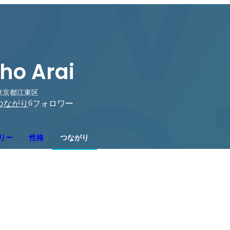
ho Arai
東京都江東区
6
つながり
フォロワー
リー
性格
つながり