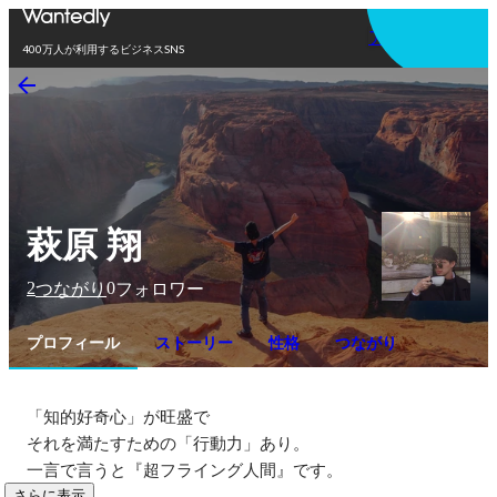
アプリを使う
400万人が利用するビジネスSNS
萩原 翔
2
0
つながり
フォロワー
プロフィール
ストーリー
性格
つながり
「知的好奇心」が旺盛で

それを満たすための「行動力」あり。

一言で言うと『超フライング人間』です。
さらに表示