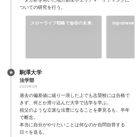
ついての研究を行う。
スローライフ戦略で金谷の未来を
Japanese 
救え！
駒澤大学
法学部
2015年3月
過去の偏差値に縋り一浪した上でも志望校には合格で
きず、何とか滑り込んだ大学で法学を学ぶ。

祖父のような立派な法曹になることを夢見るも、半年
で断念。

本当に自分がやりたいことは何なのか自問自答する
日々を送る。