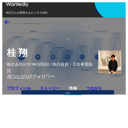
アプリを使う
400万人が利用するビジネスSNS
桂 翔
株式会社KIYONO(現任) / 執行役員｜広告事業統
括
20
6
つながり
フォロワー
プロフィール
ストーリー
性格
つながり