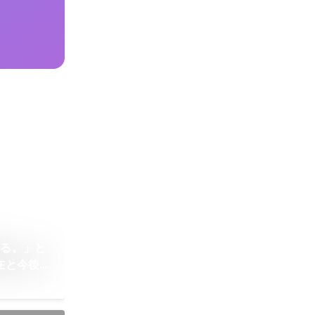
える。」と
在と今後の