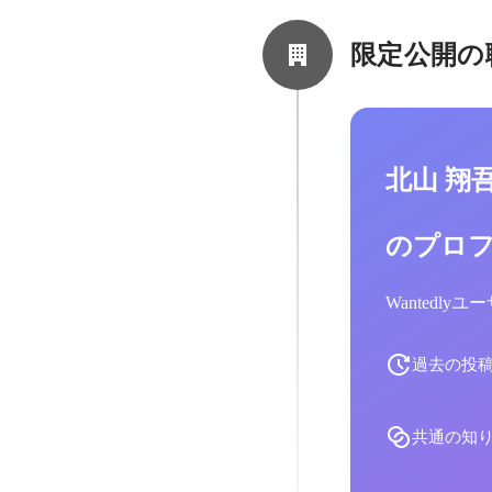
限定公開の
北山 翔
のプロ
Wantedl
過去の投
共通の知