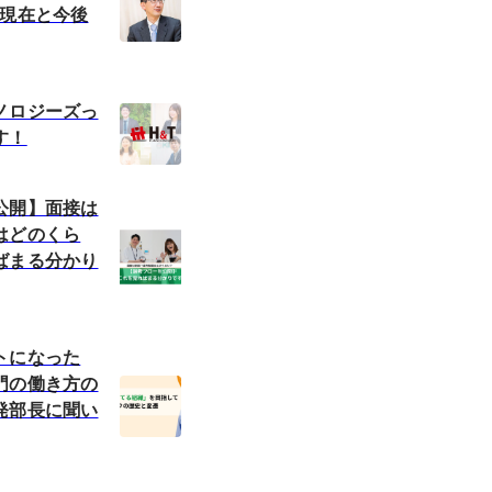
の現在と今後
ノロジーズっ
す！
公開】面接は
はどのくら
ばまる分かり
トになった
門の働き方の
発部長に聞い