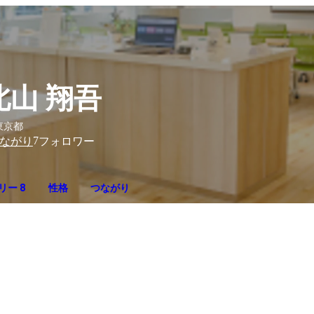
北山 翔吾
東京都
7
ながり
フォロワー
リー 8
性格
つながり