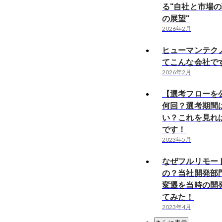
る"自社と市場
の展望"
2026年2月
ヒューマンテク
てこんな会社で
2026年2月
【選考フローを
何回？選考期間
い？これを見れ
です！
2023年5月
なぜフルリモー
の？当社開発部
変遷を当時の開
てみた！
2023年4月