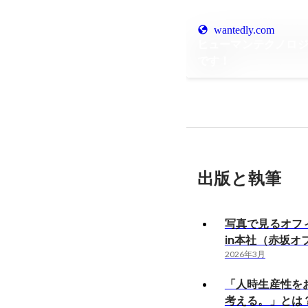
wantedly.com
ヒューマンテクノロ
です！
出版と執筆
写真で見るオフ
in本社（赤坂オ
2026年3月
「人時生産性を
考える。」とは