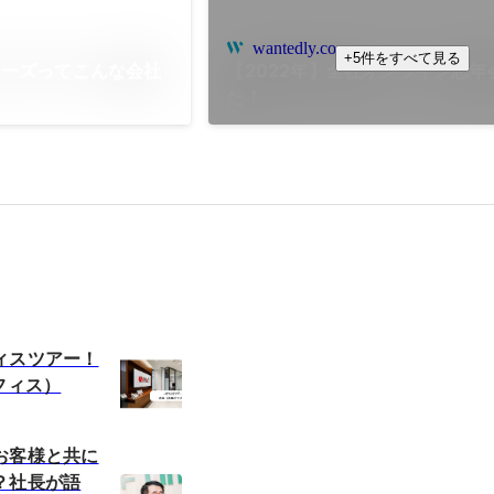
wantedly.com
+5件をすべて見る
ジーズってこんな会社
【2022年】全社オンライン忘年
た！
ィスツアー！
フィス）
お客様と共に
？社長が語