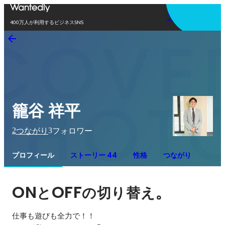
アプリを使う
400万人が利用するビジネスSNS
籠谷 祥平
2
3
つながり
フォロワー
プロフィール
ストーリー 44
性格
つながり
ON
OFF
。
と
の切り替え
仕事も遊びも全力で！！
