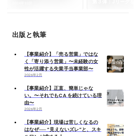
第３弾：Jリーグを
た〜
2024年10月
行こう！！
出版と執筆
【事業紹介】「売る営業」ではな
く「寄り添う営業」〜未経験の女
性が活躍する失業手当事業部〜
2026年2月
【事業紹介】正直、簡単じゃな
い。〜それでもCA を続けている理
由〜
2026年2月
【事業紹介】現場は苦しくなるの
はなぜ── “見えないズレ”と、スキ