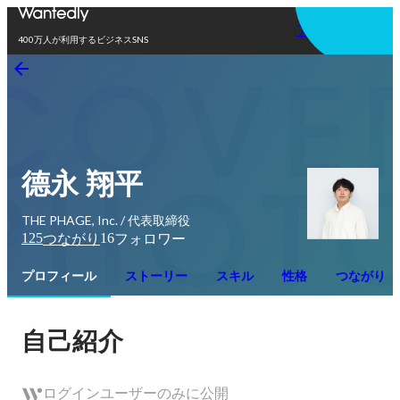
アプリを使う
400万人が利用するビジネスSNS
德永 翔平
THE PHAGE, Inc. / 代表取締役
125
16
つながり
フォロワー
プロフィール
ストーリー
スキル
性格
つながり
自己紹介
ログインユーザーのみに公開