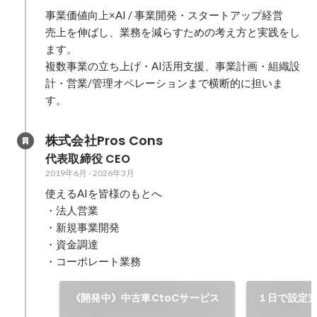
事業価値向上×AI / 事業開発・スタートアップ経営

売上を伸ばし、業務を減らすための考え方と実践をし
ます。

複数事業の立ち上げ・AI活用支援、事業計画・組織設
計・営業/管理オペレーションまで横断的に担いま
す。
株式会社Pros Cons
代表取締役 CEO
2019年6月
-
2026年3月
使えるAIを皆様のもとへ

・法人営業

・新規事業開発

・資金調達

・コーポレート業務
《開発中》中古車CtoCサービス
１日で設定
外観検査AI「G