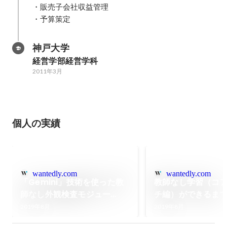
・販売子会社収益管理 

・予算策定
神戸大学
経営学部経営学科
2011年3月
個人の実績
wantedly.com
wantedly.com
「Gemini」技術を使った教
教師なし学習（コ
師なし外観検査モジュー
チ編）ができるま
ル！！
2019年8月
2019年8月