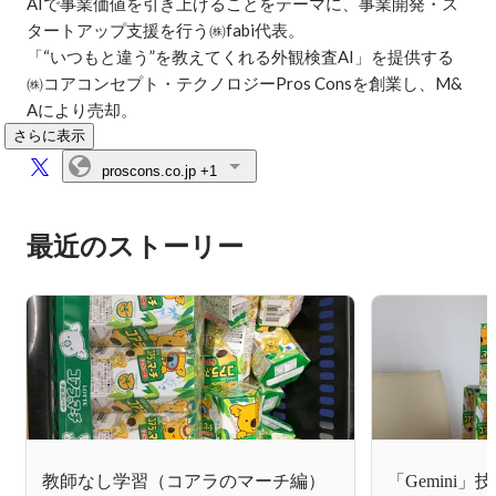
AIで事業価値を引き上げることをテーマに、事業開発・ス
タートアップ支援を行う㈱fabi代表。

「“いつもと違う”を教えてくれる外観検査AI」を提供する
㈱コアコンセプト・テクノロジーPros Consを創業し、M&
Aにより売却。
さらに表示
proscons.co.jp
+1
最近のストーリー
教師なし学習（コアラのマーチ編）
「Gemini