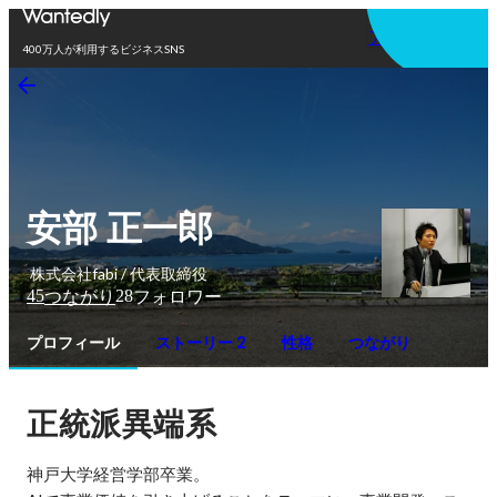
アプリを使う
400万人が利用するビジネスSNS
安部 正一郎
株式会社fabi / 代表取締役
45
28
つながり
フォロワー
プロフィール
ストーリー 2
性格
つながり
正統派異端系
神戸大学経営学部卒業。　
