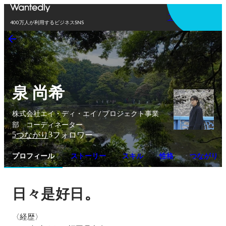
アプリを使う
400万人が利用するビジネスSNS
泉 尚希
株式会社エイ・ディ・エイ / プロジェクト事業
部 コーディネーター
5
3
つながり
フォロワー
プロフィール
ストーリー
スキル
性格
つながり
。
日々是好日
〈経歴〉
