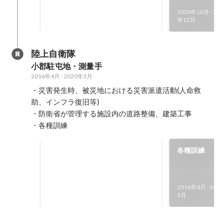
Modeling）を用いた設計デザイン
2020年10月
-
2
スキルの向上を目的に、外部講師
2020年6月
-
2022年1月
年12月
を招いた勉強会や、各種設計コン
ペに取り組んだ。
陸上自衛隊
小郡駐屯地・測量手
2016年4月
-
2020年3月
・災害発生時、被災地における災害派遣活動(人命救
助、インフラ復旧等)

・防衛省が管理する施設内の道路整備、建築工事

・各種訓練
アスファルト道路新設工事に
各種訓練
おける測量
防衛省の管理する施設内の劣化し
た道路を整備する目的でアスファ
2016年4月
-
20
ルト舗装を行った。 既存の地形を
2017年4月
-
2020年3月
3月
測量した後、幅員や勾配の計画を
行い、工事の際は現場指揮を担当