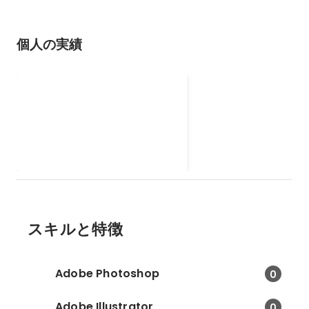
した。 あくまで有事を想定した状
況下での訓練として行っていたた
め、少ない日数の中でいかに効率
個人の実績
よく品質の高いものを作れるかが
重要視されており、工程管理の重
要性を痛感した。
第47回わんぱく相撲荒川大
会
2025年5月17日に荒川総合スポー
ツセンターにて行われた「第47回
わんぱく相撲荒川大会」におい
2025年5月
て、大会運営スタッフとして参
加。 東京青年会議所メンバーとな
って初の大型行事となった。 開会
式の来賓紹介アナウンス、競技中
の土俵リーダー、表彰サポートを
スキルと特徴
兼任。
Adobe Photoshop
0
Adobe Illustrator
0