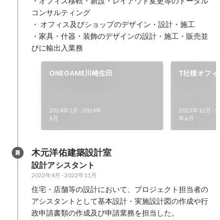
・オフィス移転・新設・レイアウト変更等のトータル
コンサルティング

・ オフィス及びショップのデザイン・設計・施工

・家具・什器・装飾のデザインの設計・施工・販売並
ONEGAME川崎生田
T社様オフィ
2024年1月
-
2024年
2023年12月
-
2
6月
年6月
木元洋佑建築設計室
設計アシスタント
2022年4月
-
2022年11月
住宅・店舗等の設計において、プロジェクト担当者の
アシスタントとして基本設計・実施設計図の作成や行
政申請書類の作成及び申請業務を担当した。