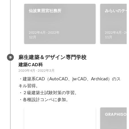
仙波東照宮社務所
みらいのテ
2022年6月
-
2022年
2022年6月
-
20
12月
11月
麻生建築＆デザイン専門学校
建築CAD科
2020年4月
-
2022年3月
・建築系CAD（AutoCAD、jw CAD、Archicad）のス
キル習得。

・２級建築士試験対策の学習。

・各種設計コンペに参加。
BIMゼミ
GRAPHIS
ペ 最優秀賞
BIM（Building Information