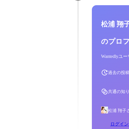
松浦 翔
のプロ
Wantedl
過去の投
共通の知
松浦 翔子
ログイン