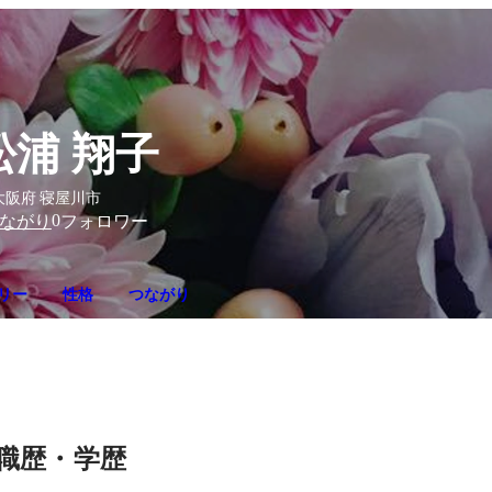
松浦 翔子
大阪府 寝屋川市
0
ながり
フォロワー
リー
性格
つながり
職歴・学歴