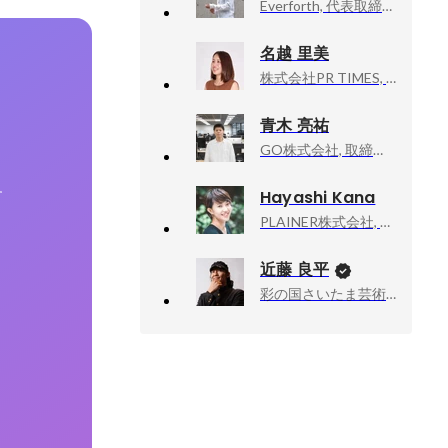
Everforth, 代表取締役 CEO
名越 里美
株式会社PR TIMES, 開発採用育成マネージャー
青木 亮祐
GO株式会社, 取締役 IoT本部 本部長
Hayashi Kana
す
PLAINER株式会社, HR本部
近藤 良平
彩の国さいたま芸術劇場, 次期芸術監督