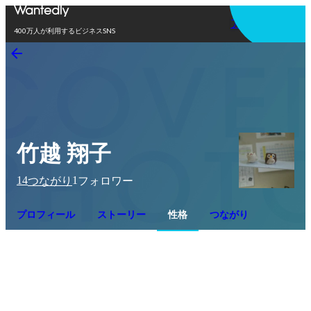
アプリを使う
400万人が利用するビジネスSNS
竹越 翔子
14
1
つながり
フォロワー
プロフィール
ストーリー
性格
つながり