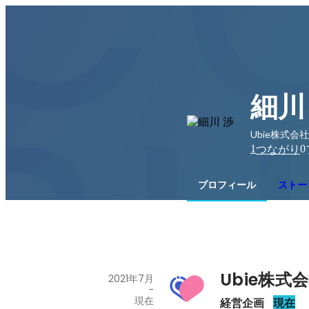
細川
Ubie株式会社
1
0
つながり
プロフィール
ストー
Ubie株式
2021年7月
-
現在
経営企画
現在