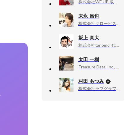
株式会社WE UP, 取締役 CTO
末永 昌也
株式会社グロービス, Technology Director
坂上 真大
株式会社tanomo, 代表取締役
太田 一樹
Treasure Data, Inc., Founder and CTO
村田 あつみ
株式会社ラブグラフ, Co-founder & CCO
す