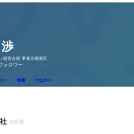
 渉
 / 経営企画
東京都港区
フォロワー
リー
性格
つながり
会社
5年間