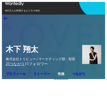
アプリを使う
400万人が利用するビジネスSNS
木下 翔太
株式会社トリビュー / マーケティング部・部長
25
15
つながり
フォロワー
プロフィール
ストーリー
性格
つながり