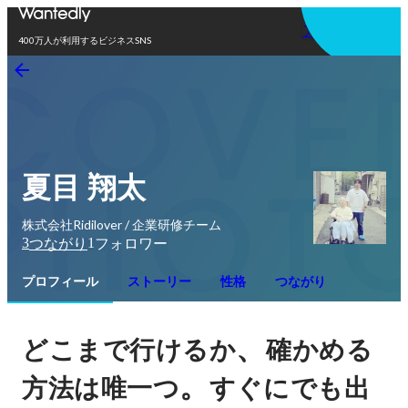
アプリを使う
400万人が利用するビジネスSNS
夏目 翔太
株式会社Ridilover / 企業研修チーム
3
1
つながり
フォロワー
プロフィール
ストーリー
性格
つながり
、
どこまで行けるか
確かめる
。
方法は唯一つ
すぐにでも出