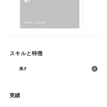
漫才
第三回笑いを
決定戦 準
2013年3月
2011年
-
2014年
スキルと特徴
漫才
0
実績