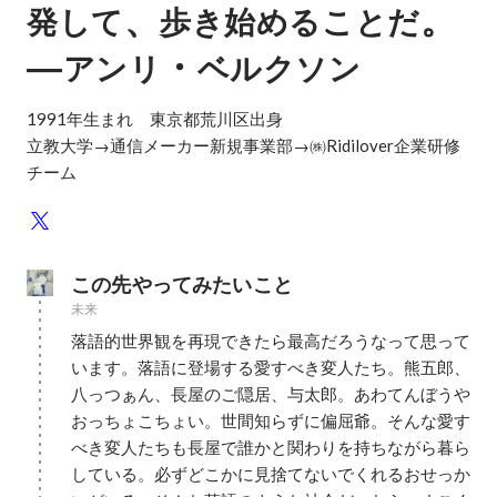
、
。
発して
歩き始めることだ
―
・
アンリ
ベルクソン
1991年生まれ　東京都荒川区出身

立教大学→通信メーカー新規事業部→㈱Ridilover企業研修
チーム
この先やってみたいこと
未来
落語的世界観を再現できたら最高だろうなって思って
います。落語に登場する愛すべき変人たち。熊五郎、
八っつぁん、長屋のご隠居、与太郎。あわてんぼうや
おっちょこちょい。世間知らずに偏屈爺。そんな愛す
べき変人たちも長屋で誰かと関わりを持ちながら暮ら
している。必ずどこかに見捨てないでくれるおせっか