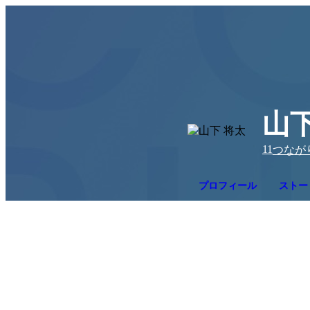
山下
11
つなが
プロフィール
ストー