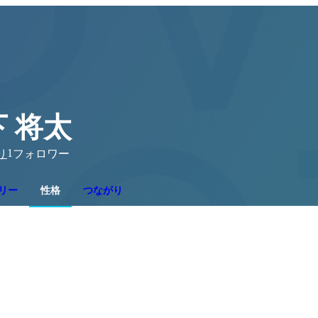
 将太
1
り
フォロワー
リー
性格
つながり