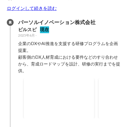
ログインして続きを読む
パーソルイノベーション株式会社
ビルスピ
現在
2025年6月
-
企業のDXやAI推進を支援する研修プログラムを企画
提案。

顧客側のDX人材育成における要件などのすり合わせ
から、育成ロードマップを設計、研修の実行までを提
MVP（事業部）
Value賞（
2026年4月
2026年2月