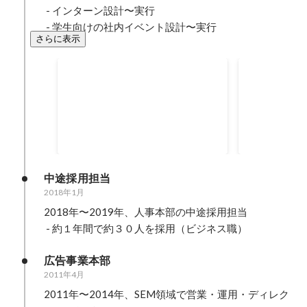
 - インターン設計〜実行

 - 学生向けの社内イベント設計〜実行
さらに表示
人事組織内でのMVP（9月度）
人事組織内で
2023年9月
2023年6月
中途採用担当
2018年1月
2018年〜2019年、人事本部の中途採用担当

 - 約１年間で約３０人を採用（ビジネス職）
広告事業本部
2011年4月
2011年〜2014年、SEM領域で営業・運用・ディレク