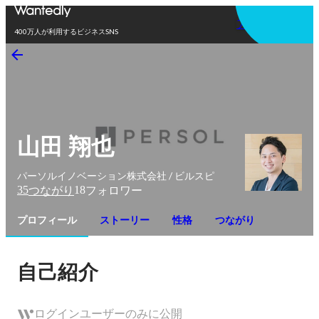
アプリを使う
400万人が利用するビジネスSNS
山田 翔也
パーソルイノベーション株式会社 / ビルスピ
35
18
つながり
フォロワー
プロフィール
ストーリー
性格
つながり
自己紹介
ログインユーザーのみに公開