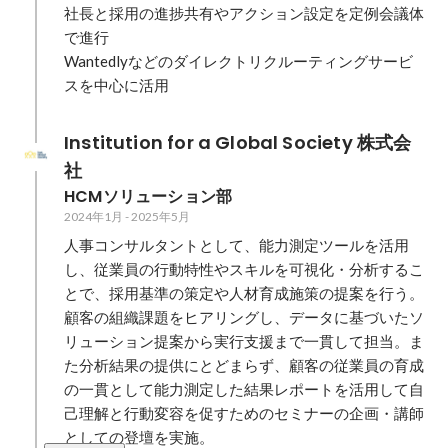
社長と採用の進捗共有やアクション設定を定例会議体
で進行

Wantedlyなどのダイレクトリクルーティングサービ
スを中心に活用
Institution for a Global Society 株式会
社
HCMソリューション部
2024年1月
-
2025年5月
人事コンサルタントとして、能力測定ツールを活用
し、従業員の行動特性やスキルを可視化・分析するこ
とで、採用基準の策定や人材育成施策の提案を行う。
顧客の組織課題をヒアリングし、データに基づいたソ
リューション提案から実行支援まで一貫して担当。ま
た分析結果の提供にとどまらず、顧客の従業員の育成
の一貫として能力測定した結果レポートを活用して自
己理解と行動変容を促すためのセミナーの企画・講師
としての登壇を実施。