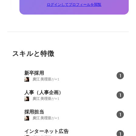
ログインしてプロフィールを閲覧
スキルと特徴
新卒採用
1
廣江 美理亜
が+1
人事（人事企画）
1
廣江 美理亜
が+1
採用担当
1
廣江 美理亜
が+1
インターネット広告
1