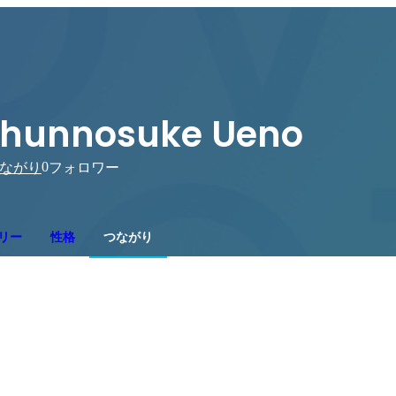
hunnosuke Ueno
0
ながり
フォロワー
リー
性格
つながり