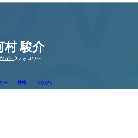
河村 駿介
0
ながり
フォロワー
リー
性格
つながり