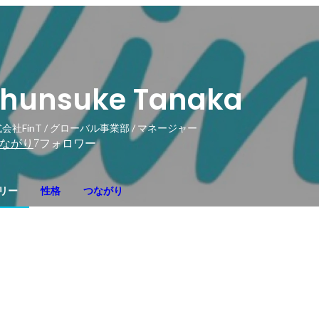
hunsuke Tanaka
会社FinT / グローバル事業部 / マネージャー
7
ながり
フォロワー
リー
性格
つながり