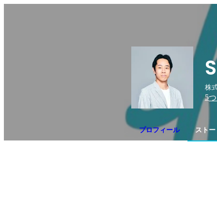
S
株式
5
つ
プロフィール
ストー