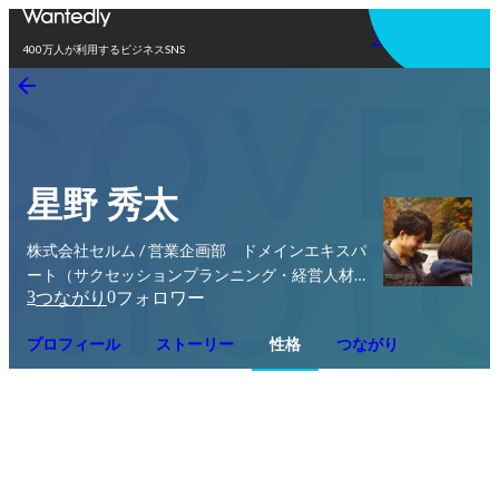
アプリを使う
400万人が利用するビジネスSNS
星野 秀太
株式会社セルム / 営業企画部 ドメインエキスパ
ート（サクセッションプランニング・経営人材デ
3
0
つながり
フォロワー
ィベロップメント）
プロフィール
ストーリー
性格
つながり