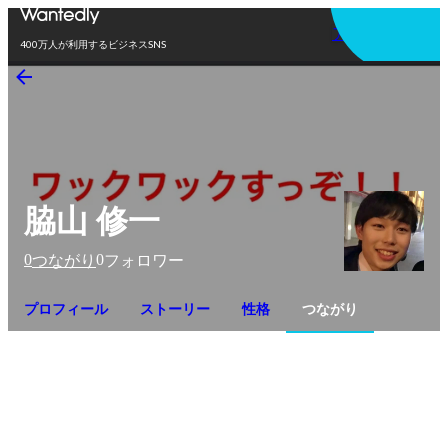
アプリを使う
400万人が利用するビジネスSNS
脇山 修一
0
0
つながり
フォロワー
プロフィール
ストーリー
性格
つながり