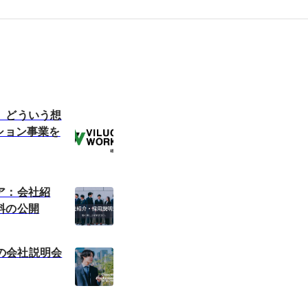
】どういう想
ション事業を
ア：会社紹
料の公開
RKの会社説明会