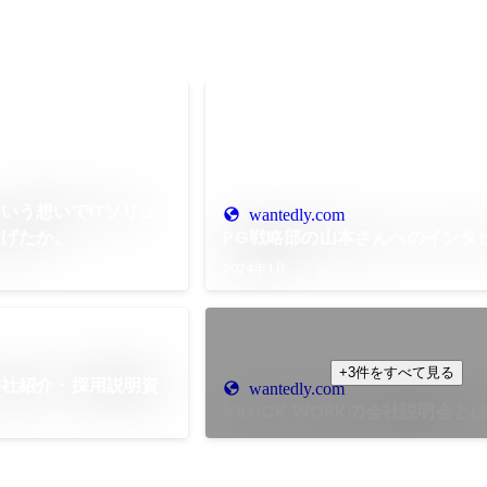
いう想いでITソリュ
wantedly.com
上げたか。
PG戦略部の山本さんへのインタ
2024年1月
+3件をすべて見る
会社紹介・採用説明資
wantedly.com
VILUCK WORKの会社説明会と