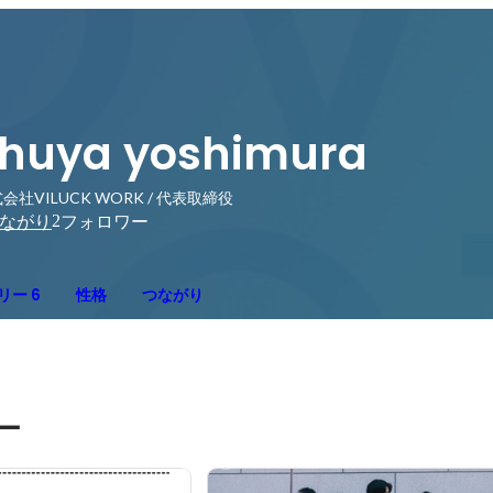
huya yoshimura
会社VILUCK WORK / 代表取締役
2
ながり
フォロワー
リー 6
性格
つながり
ー