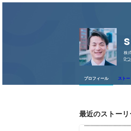
s
株式
0
つ
プロフィール
ストー
最近のストーリ