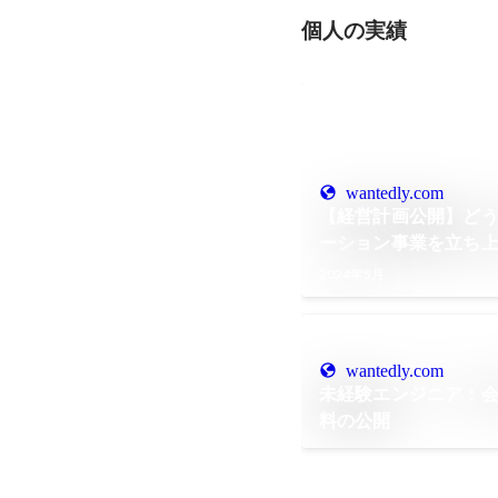
個人の実績
wantedly.com
【経営計画公開】どう
ーション事業を立ち
2024年5月
wantedly.com
未経験エンジニア：
料の公開