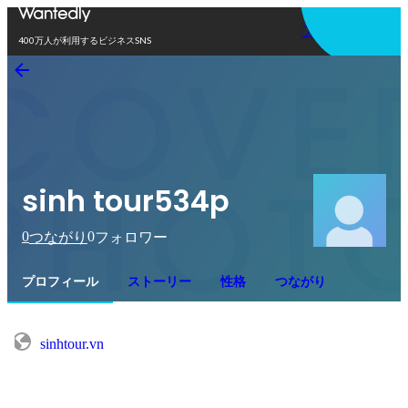
アプリを使う
400万人が利用するビジネスSNS
sinh tour534p
0
0
つながり
フォロワー
プロフィール
ストーリー
性格
つながり
sinhtour.vn