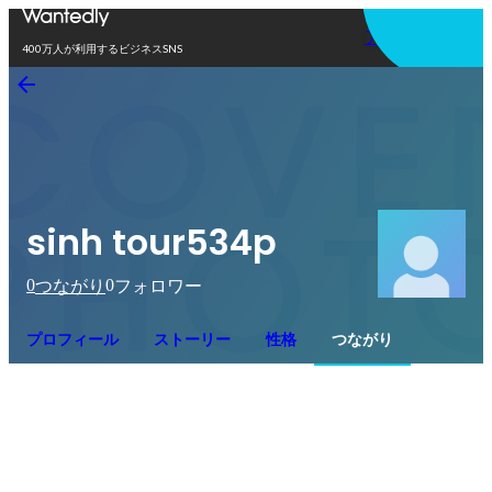
アプリを使う
400万人が利用するビジネスSNS
sinh tour534p
0
0
つながり
フォロワー
プロフィール
ストーリー
性格
つながり