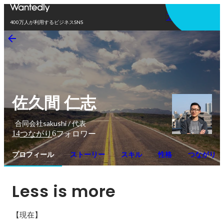
アプリを使う
400万人が利用するビジネスSNS
佐久間 仁志
合同会社sakushi / 代表
14
6
つながり
フォロワー
プロフィール
ストーリー
スキル
性格
つながり
Less is more
【現在】
