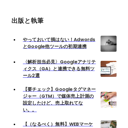
出版と執筆
やっておいて損はない！Adwords
とGoogle他ツールの初期連携
〈解析担当必見〉Googleアナリテ
ィクス（GA）と連携できる無料ツ
ール2選
【要チェック】Googleタグマネー
ジャー（GTM）で媒体売上計測の
設定したけど、売上取れてな
い。。
【（なるべく）無料】WEBマーケ