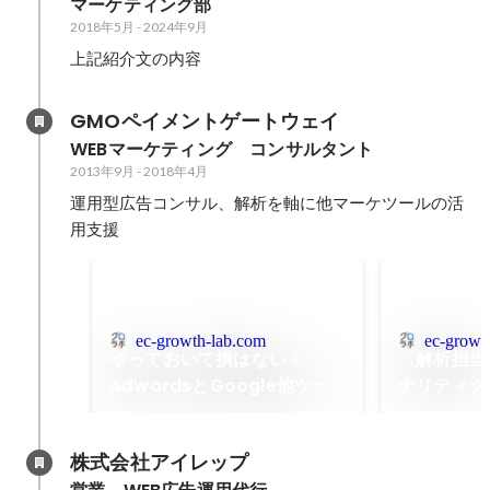
マーケティング部
2018年5月
-
2024年9月
上記紹介文の内容
GMOペイメントゲートウェイ
WEBマーケティング　コンサルタント
2013年9月
-
2018年4月
運用型広告コンサル、解析を軸に他マーケツールの活
用支援
ec-growth-lab.com
ec-growt
やっておいて損はない！
〈解析担当必
AdwordsとGoogle他ツー
ナリティク
ルの初期連携
できる無料
株式会社アイレップ