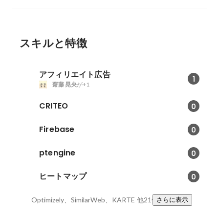
スキルと特徴
アフィリエイト広告
1
齋藤 晃央
が+1
CRITEO
0
Firebase
0
ptengine
0
ヒートマップ
0
Optimizely、SimilarWeb、KARTE
他21件
さらに表示