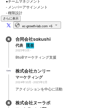
●チームマネジメント

- メンバーアサインメント

- 権限設計
さらに表示
ec-growth-lab.com
+6
合同会社sakushi
代表
現在
2025年3月
-
BtoBマーケティング支援
株式会社カンリー
マーケティング
2024年10月
-
2025年2月
アクイジションを中心に活動
株式会社ヌーラボ