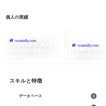
個人の実績
wantedly.com
『ちゃんと作る』為の AI
wantedly.com
ここ最近ずっとト
Agent 前提の開発フレーム
LLMの活用に関して
ワークを作って運用する話
2026年5月
スキルと特徴
データベース
0