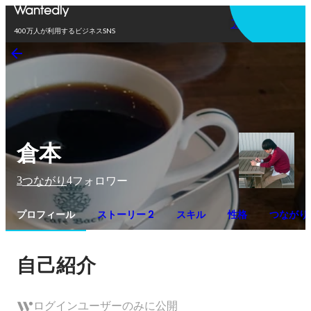
アプリを使う
400万人が利用するビジネスSNS
倉本
3
4
つながり
フォロワー
プロフィール
ストーリー 2
スキル
性格
つながり
自己紹介
ログインユーザーのみに公開