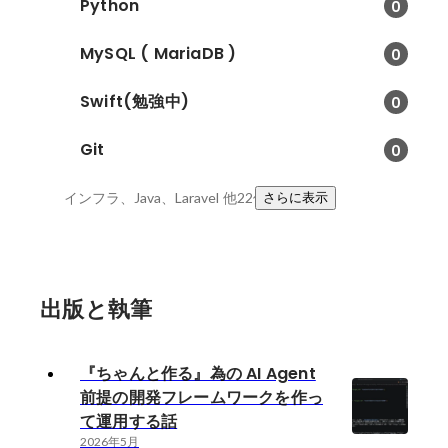
Python
0
MySQL ( MariaDB )
0
Swift(勉強中)
0
Git
0
インフラ、Java、Laravel
他22件
さらに表示
出版と執筆
『ちゃんと作る』為の AI Agent
前提の開発フレームワークを作っ
て運用する話
2026年5月